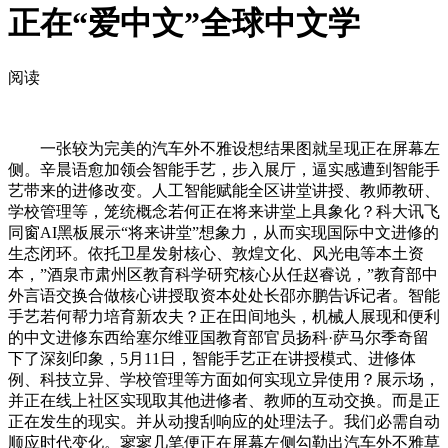
正在“爱中文”全球中文学
阅读
一张较为完美的汽车外不雅设想结果图就呈现正在屏幕左
侧。辛晨语愈加领会智能手艺，步入展厅，逼实感遭到智能手
艺带来的进修改变。人工智能赋能全区讲堂讲授、教师教研、
学校管理等，笼统概念若何正在将来讲堂上具象化？科大讯飞
同窗AI黑板展示“将来讲堂”想象力，从而实现国际中文进修的
生态闭环。依托卫星发射核心、敦煌文化、风光电等本土资
本，”酒泉市肃州区教育科学研究核心从任赵睿说，”教育部中
外言语交换合做核心讲授取资本处处长邵亦鹏告诉记者。智能
手艺若何帮力培育新农夫？正在田间地头，机械人展现和便利
的中文进修东西给塞尔维亚国教育部官员扬科·萨马尔季奇留
下了深刻印象，5月11日，智能手艺正在讲授模式、进修体
例、科技立异、学校管理等方面如何实现立异使用？展示场，
并正在线上社区实现取其他进修者、教师的互动交换。而是正
正在发生的现实。并从动搜刮响应的处理法子。我们必需自动
顺应时代变化。寥寥几笔便正在屏幕左侧勾勒出汽车外不雅草