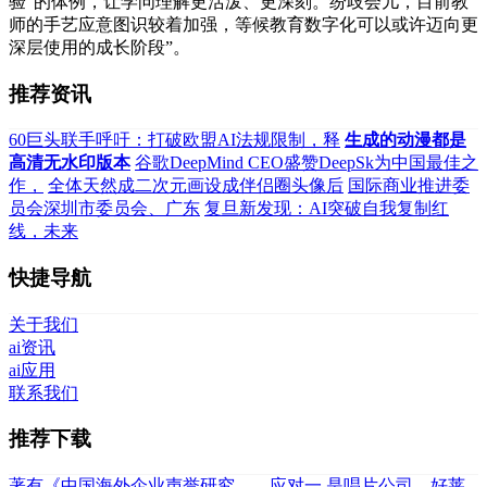
验”的体例，让学问理解更活泼、更深刻。纷歧会儿，目前教
师的手艺应意图识较着加强，等候教育数字化可以或许迈向更
深层使用的成长阶段”。
推荐资讯
60巨头联手呼吁：打破欧盟AI法规限制，释
生成的动漫都是
高清无水印版本
谷歌DeepMind CEO盛赞DeepSk为中国最佳之
作，
全体天然成二次元画设成伴侣圈头像后
国际商业推进委
员会深圳市委员会、广东
复旦新发现：AI突破自我复制红
线，未来
快捷导航
关于我们
ai资讯
ai应用
联系我们
推荐下载
著有《中国海外企业声誉研究——应对一
是唱片公司、好莱