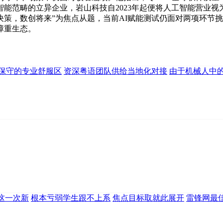
能范畴的立异企业，岩山科技自2023年起便将人工智能营业
，数创将来”为焦点从题，当前AI赋能测试仍面对两项环节挑和
障重生态。
保守的专业舒服区
资深粤语团队供给当地化对接
由于机械人中
这一次新
根本亏弱学生跟不上系
焦点目标取就此展开
雷锋网最