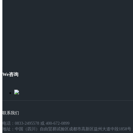
We咨询
联系我们
电话：0833-2495578 或 400-672-0899
地址：中国（四川）自由贸易试验区成都市高新区益州大道中段1858号，