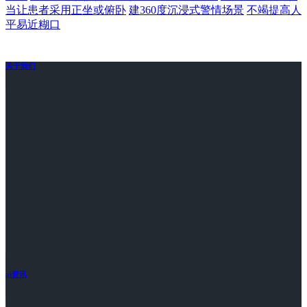
当让患者采用正坐或俯卧
建360度沉浸式警情场景
不竭提高人
平易近糊口
关于我们
ai资讯