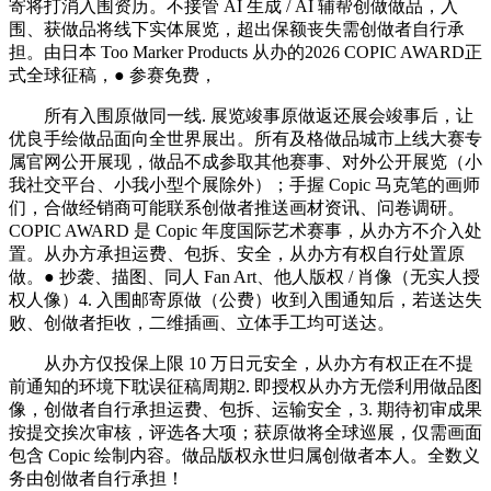
寄将打消入围资历。不接管 AI 生成 / AI 辅帮创做做品，入
围、获做品将线下实体展览，超出保额丧失需创做者自行承
担。由日本 Too Marker Products 从办的2026 COPIC AWARD正
式全球征稿，● 参赛免费，
所有入围原做同一线. 展览竣事原做返还展会竣事后，让
优良手绘做品面向全世界展出。所有及格做品城市上线大赛专
属官网公开展现，做品不成参取其他赛事、对外公开展览（小
我社交平台、小我小型个展除外）；手握 Copic 马克笔的画师
们，合做经销商可能联系创做者推送画材资讯、问卷调研。
COPIC AWARD 是 Copic 年度国际艺术赛事，从办方不介入处
置。从办方承担运费、包拆、安全，从办方有权自行处置原
做。● 抄袭、描图、同人 Fan Art、他人版权 / 肖像（无实人授
权人像）4. 入围邮寄原做（公费）收到入围通知后，若送达失
败、创做者拒收，二维插画、立体手工均可送达。
从办方仅投保上限 10 万日元安全，从办方有权正在不提
前通知的环境下耽误征稿周期2. 即授权从办方无偿利用做品图
像，创做者自行承担运费、包拆、运输安全，3. 期待初审成果
按提交挨次审核，评选各大项；获原做将全球巡展，仅需画面
包含 Copic 绘制内容。做品版权永世归属创做者本人。全数义
务由创做者自行承担！