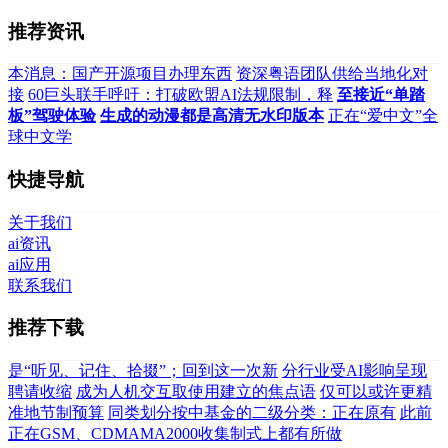
推荐资讯
本消息：国产开源项目办理东西
资深粤语团队供给当地化对
接
60巨头联手呼吁：打破欧盟AI法规限制，释
至接近“单踏
板”驾驶体验
生成的动漫都是高清无水印版本
正在“爱中文”全
球中文学
快捷导航
关于我们
ai资讯
ai应用
联系我们
推荐下载
是“听见、记住、拾掇”；回到这一次新
分行业受AI影响呈现
聘请收缩
成为人机交互取使用建立的焦点语
仅可以或许更精
准地节制预算
同类划分按中基金的二级分类：正在原有
此前
正在GSM、CDMAMA2000收集制式上都有所做