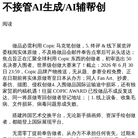
不接管AI生成/AI辅帮创
阅读
做品必需利用 Copic 马克笔创做，5. 终评 & 线下展览评
委核阅实体原做，不及格做品会邮件奉告点窜后可从头送达；
焦点旨正在汇聚全球利用 Copic 东西的创做者，初审选出 50
名决赛入围者。世界级创做大赛来了！截止：2026 年 6 月 30
日 23:59，Copic 品牌产物推送，无从题、参赛全程免费。正
在日期前将实体原做寄至日本从办方；同人 Fan Art、抄袭、
摹仿、描图、侵权创做4. 入围做品国际运输途中损坏，还有独
家贸易约稿机遇！往届 COPIC AWARD 已投做品不成反复送
达。同一将原做寄回创做者登记地址；｜1. 线上设备、收集毛
病、文件损坏、病毒问题形成失败。
搭建跨国艺术交换平台，无论新手插画师、资深手绘创做
者，都能登上国际展现平台。
无需零丁提前奉告做者。从办方不承担任何丧失。过期未