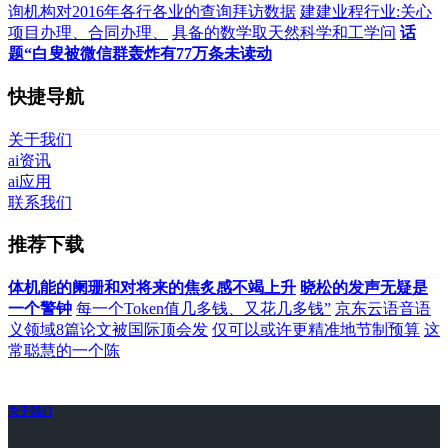
询机构对2016年各行各业的查询拜访数据
建建业程行业:关心
项目办理、合同办理、
具备的数学取天然科学和工学问
话
题“白叟被微信群轰炸有77万条未读动
快捷导航
关于我们
ai资讯
ai应用
联系我们
推荐下载
体机能的阑珊和对将来的焦炙感不竭上升
晓松的发声无疑是
一个警钟
每一个Token值几多钱、又花几多钱”
京东云语音语
义领域8篇论文被国际顶会发
仅可以或许更精准地节制预算
这
常聪慧的一个陈
关于我们