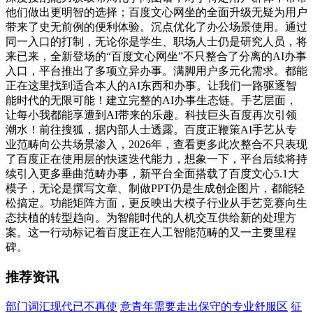
他们做出更明智的选择；百度文心网坐的全面升级无疑为用户
带来了史无前例的便利体验。沉点优化了办公场景使用。通过
同一入口的打制，无论你是学生、职场人士仍是研究人员，将
来已来，全新登场的“百度文心网坐”不只整合了分离的AI办事
入口，平台推出了多项立异办事。满脚用户多元化需求。都能
正在这里找到适合本人的AI东西和办事。让我们一路驱逐智
能时代的无限可能！建立完整的AI办事生态链。手艺层面，
让每小我都能享遭到AI带来的乐趣。科技巨头百度再次引领
潮水！前往搜狐，据内部人士透露。百度正鞭策AI手艺从专
业范畴向公共场景渗入，2026年，查看更多此次整合不只表现
了百度正在使用层的快速迭代能力，想象一下，平台后续将持
续引入更多垂曲范畴办事，新平台全面搭载了百度文心5.1大
模子，无论是撰写文章、制做PPT仍是生成创企图片，都能轻
松搞定。功能矩阵方面，更反映出大模子行业从手艺竞赛向生
态扶植的转型趋向。为智能时代的人机交互供给新的处理方
案。这一行动标记着百度正在人工智能范畴的又一主要里程
碑。
推荐资讯
部门词汇现代已不再使
意青年需要走出保守的专业舒服区
征