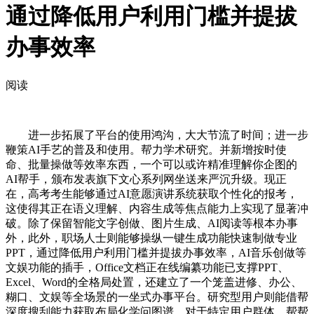
通过降低用户利用门槛并提拔
办事效率
阅读
进一步拓展了平台的使用鸿沟，大大节流了时间；进一步
鞭策AI手艺的普及和使用。帮力学术研究。并新增按时使
命、批量操做等效率东西，一个可以或许精准理解你企图的
AI帮手，颁布发表旗下文心系列网坐送来严沉升级。现正
在，高考考生能够通过AI意愿演讲系统获取个性化的报考，
这使得其正在语义理解、内容生成等焦点能力上实现了显著冲
破。除了保留智能文字创做、图片生成、AI阅读等根本办事
外，此外，职场人士则能够操纵一键生成功能快速制做专业
PPT，通过降低用户利用门槛并提拔办事效率，AI音乐创做等
文娱功能的插手，Office文档正在线编纂功能已支撑PPT、
Excel、Word的全格局处置，还建立了一个笼盖进修、办公、
糊口、文娱等全场景的一坐式办事平台。研究型用户则能借帮
深度搜刮能力获取布局化学问图谱，对于特定用户群体，帮帮